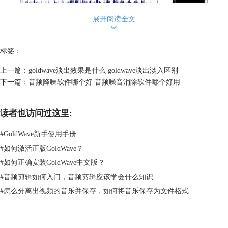
展开阅读全文
︾
标签：
图2：改变后的缩放时间轴
上一篇：
goldwave淡出效果是什么 goldwave淡出淡入区别
第二个纵向坐标表示的是概述时间轴。
下一篇：
音频降噪软件哪个好 音频噪音消除软件哪个好用
图3：概述时间轴
读者也访问过这里:
概述时间轴是整个音频文件的时间轴，一直显示的是整个文件的时间，无
#
GoldWave新手使用手册
论窗口中的显示放大还是放小，概述时间轴是不会有变化的。
#
如何激活正版GoldWave？
#
如何正确安装GoldWave中文版？
#
音频剪辑如何入门，音频剪辑应该学会什么知识
#
怎么分离出视频的音乐并保存，如何将音乐保存为文件格式
图4：改变后的概述时间轴
以上就是goldwave声音编辑区中纵向坐标表示什么的介绍，以及goldwave
是
音频工具
吗的答案。由上述所述，我们知道goldwave是音频工具，而且