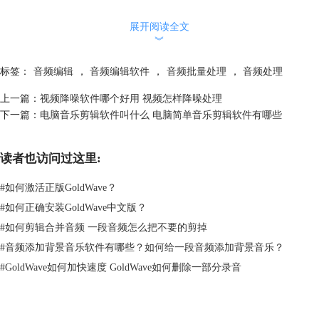
3、Goldwave
Goldwave是一款专业级的音频视频处理软件，同时支持多种不同的音频
展开阅读全文
︾
编辑服务，同时还支持音频文件的转录格式输出，达到更加精准的音频数
据分析效果。Goldwave软件在音频格式的转换处理上具有专业技术的支
标签：
音频编辑
，
音频编辑软件
，
音频批量处理
，
音频处理
持，能够兼容不同的格式转换，同时还能够提高音频格式的质量，在音频
转换器软件中受到众多的用户青睐。
上一篇：
视频降噪软件哪个好用 视频怎样降噪处理
音频格式转换器哪个软件好
下一篇：
电脑音乐剪辑软件叫什么 电脑简单音乐剪辑软件有哪些
上面介绍的三款音频转换处理软件各有优势，个人觉得Goldwave好一
些，更加适合新手，下面我们实操一下，具体来看看Goldwave这款软件
的优势在哪吧。
读者也访问过这里:
使用Goldwave软件来进行音乐格式转换时，首先将需要进行格式转换的
#
如何激活正版GoldWave？
音乐导入进去。
在Goldwave软件的软件界面中，可以看到软件中有工作台，有音频的声
#
如何正确安装GoldWave中文版？
波进度条，可以对音频进行具体的编辑与调节。工作台的使用提升了软件
#
如何剪辑合并音频 一段音频怎么把不要的剪掉
的专业性。
#
音频添加背景音乐软件有哪些？如何给一段音频添加背景音乐？
#
GoldWave如何加快速度 GoldWave如何删除一部分录音