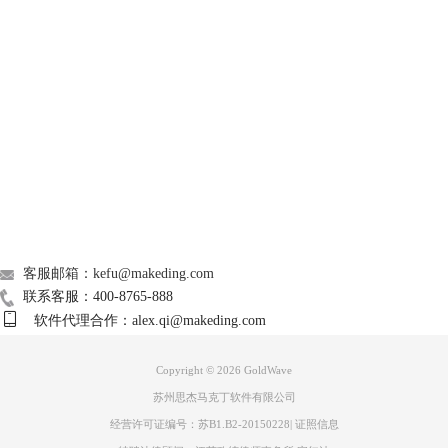
GoldWave
Support
图二：完成音频文件导入
About
当处理完成后在软件上方的菜单栏中找到文件栏，点开文件栏找到另存为
的选项，点击进入另存为选项。
广告联盟
联系我们
客服邮箱：kefu@makeding.com
联系客服：400-8765-888
软件代理合作：alex.qi@makeding.com
Copyright © 2026
GoldWave
苏州思杰马克丁软件有限公司
经营许可证编号：苏B1.B2-20150228
|
证照信息
图三：在文件中找到另存为的选项