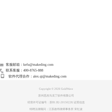
GoldWave
辑等，除了可以用它来合成音频之外还可以创建音乐，整理电影的音
乐, 或者给游戏设计声音。
2、Cool Edit Pro
Support
Cool Edit Pro是一款音乐编辑器、MP3制作软件，可以用Cool Edit Pro进
行音频的放大、降噪、压缩、扩展合成等。
3、ldwave
About
Goldwave不仅仅是一个制作音频的电脑软件，它还可以进行音频的合
成，并且支持各种音频格式。下面就一起来看看如何用goldwave合成音
广告联盟
频。
三、如何用goldwave合成音频
联系我们
一个好的bgm可以通过几段精彩的音频进行合成，下面就一起来看看
客服邮箱：kefu@makeding.com
goldwave合成音频的操作：
联系客服：400-8765-888
在goldwave中打开想要合成的几段音频。
软件代理合作：alex.qi@makeding.com
Copyright © 2026
GoldWave
苏州思杰马克丁软件有限公司
经营许可证编号：苏B1.B2-20150228
|
证照信息
特聘法律顾问：江苏政纬律师事务所 宋红波