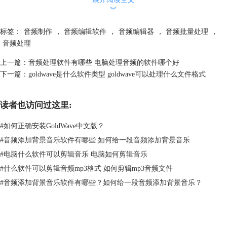
︾
标签：
音频制作
，
音频编辑软件
，
音频编辑器
，
音频批量处理
，
音频处理
上一篇：
音频处理软件有哪些 电脑处理音频的软件哪个好
下一篇：
goldwave是什么软件类型 goldwave可以处理什么文件格式
图片2：All Editor
读者也访问过这里:
3、GoldWave
#
如何正确安装GoldWave中文版？
Goldwave是一款既专业又简单好用的的音频制作软件，不管是简单的音
#
音频添加背景音乐软件有哪些 如何给一段音频添加背景音乐
频录制还是复杂的音频处理都可以用goldwave来实现，并且goldwave支持
几乎所有的音频格式，并且还可以用goldwave来提取音频文件。
#
电脑什么软件可以剪辑音乐 电脑如何剪辑音乐
Goldwave支持的操作系统：（64位）Windows7,8,8.1,10,11
#
什么软件可以剪辑音频mp3格式 如何剪辑mp3音频文件
二、电脑音频合成软件
#
音频添加背景音乐软件有哪些？如何给一段音频添加背景音乐？
刚刚介绍的几款音频制作软件当然也是可以进行音频合成的，下面就接着
给大家介绍几款音频合成软件。
1、Adobe Audition
Adobe Audition是一款可以整理音频的软件，包括混合、录制、控制、编