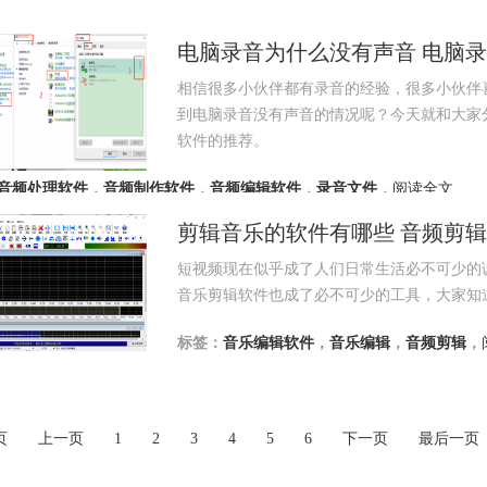
电脑录音为什么没有声音 电脑
相信很多小伙伴都有录音的经验，很多小伙伴
到电脑录音没有声音的情况呢？今天就和大家
软件的推荐。
音频处理软件
，
音频制作软件
，
音频编辑软件
，
录音文件
，
阅读全文
剪辑音乐的软件有哪些 音频剪
短视频现在似乎成了人们日常生活必不可少的
音乐剪辑软件也成了必不可少的工具，大家知
标签：
音乐编辑软件
，
音乐编辑
，
音频剪辑
，
页
上一页
1
2
3
4
5
6
下一页
最后一页