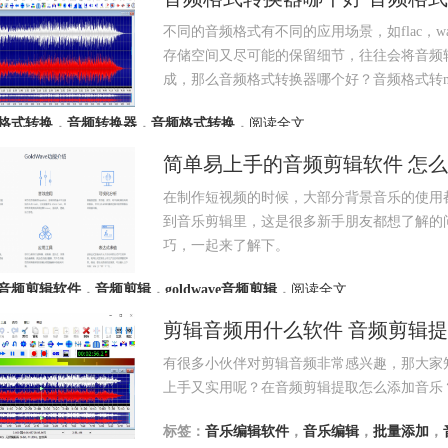
不同的音频格式有不同的应用场景，如flac，
存储空间又尽可能的保留细节，往往会将音频
成，那么音频格式转换器哪个好？音频格式转m
格式转换
，
音频转换器
，
音频格式转换
，
阅读全文
简单易上手的音频剪辑软件 怎
在制作短视频的时候，大部分背景音乐的使用
到音乐剪辑里，这是很多新手朋友都想了解的
巧，一起来了解下。
音频剪辑软件
，
音频剪辑
，
goldwave音频剪辑
，
阅读全文
剪辑音频用什么软件 音频剪辑
有很多小伙伴对剪辑音频非常感兴趣，那大家
上手又实用呢？在音频剪辑提取怎么添加音乐
标签：
音乐编辑软件
，
音乐编辑
，
批量添加
，