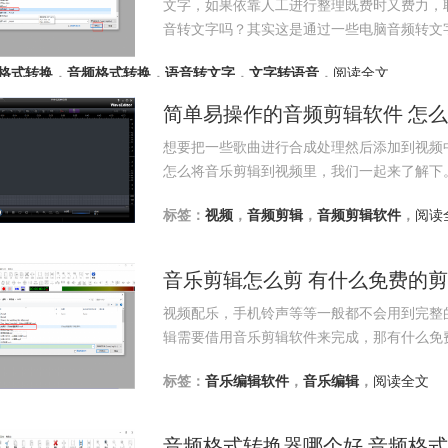
文字，如果依靠人工进行整理既费时又费力，
音转文字吗？其实这是通过一些电脑音频转文
格式转换
，
音频格式转换
，
语音转文字
，
文字转语音
，
阅读全文
简单易操作的音频剪辑软件 怎
想要把一些歌曲进行合成处理然后添加到视频
怎么将音乐剪辑到视频里，我们一起来了解下
标签：
视频
，
音频剪辑
，
音频剪辑软件
，
阅读
音乐剪辑怎么剪 有什么免费的
视频配乐，手机铃声等等一般都不会用到完整
辑需要借用音乐剪辑软件来完成，那有什么免
标签：
音乐编辑软件
，
音乐编辑
，
阅读全文
音频格式转换器哪个好 音频格式