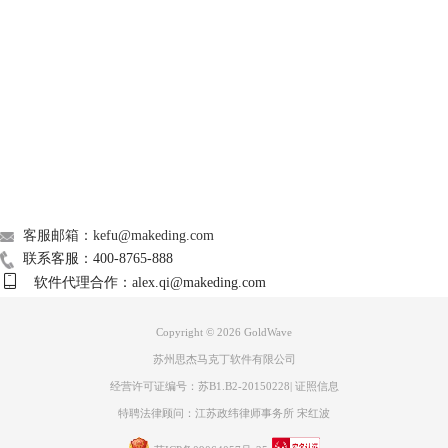
Support
About
广告联盟
联系我们
客服邮箱：kefu@makeding.com
联系客服：400-8765-888
图三：“回声”控制面板界面
软件代理合作：alex.qi@makeding.com
GoldWave中文版“回声”效果的设置分为四个步骤，即回声、延迟时间、
音量大小及反馈频率。下方有“立体声、生成尾音”两个可勾选的设
Copyright © 2026
GoldWave
置，“立体音”勾选后效果并不明显，“生成尾音”效果勾选后，效果明显，
苏州思杰马克丁软件有限公司
即在音频内容结束后，有一段较长的尾音。
经营许可证编号：苏B1.B2-20150228
|
证照信息
特聘法律顾问：江苏政纬律师事务所 宋红波