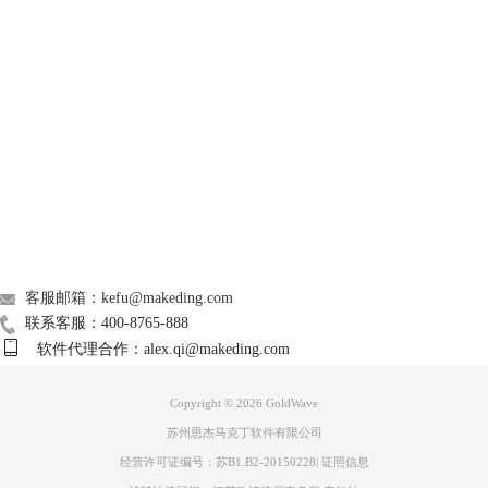
GoldWave
Support
图三：选择其他应用界面
About
如图三所示，在“选择其他应用”界面或许也没有GoldWave中文版按钮，
就应选择“在这台电脑查找其他应用”按钮，通过位置信息找到软件，选
广告联盟
择。但在点击“在这台电脑上查找其他应用”前应先将下方“始终使用此应
联系我们
用打开.mp3文件”勾选。
客服邮箱：kefu@makeding.com
联系客服：400-8765-888
软件代理合作：alex.qi@makeding.com
Copyright © 2026
GoldWave
苏州思杰马克丁软件有限公司
经营许可证编号：苏B1.B2-20150228
|
证照信息