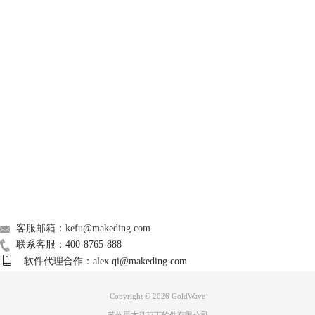
GoldWave
Support
About
广告联盟
图3：复制
联系我们
4.然后截取第二段录音，同样是通过复制方式，粘贴到新建的空白音轨上
客服邮箱：kefu@makeding.com
面，与截取的第一段录音首尾相连，这样拼接的音乐就合并完成了，最后
联系客服：400-8765-888
记得将合并后的音乐进行保存即可。
软件代理合作：alex.qi@makeding.com
Copyright © 2026
GoldWave