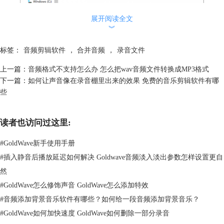
展开阅读全文
︾
图2：导入
标签：
音频剪辑软件
，
合并音频
，
录音文件
3.文件在软件中打开后，选择其中的一段声音截取出来，鼠标右键进行复
上一篇：
音频格式不支持怎么办 怎么把wav音频文件转换成MP3格式
制，然后粘贴至新建的空白音轨上面，详细操作步骤可看下图。
下一篇：
如何让声音像在录音棚里出来的效果 免费的音乐剪辑软件有哪
些
读者也访问过这里:
#
GoldWave新手使用手册
#
插入静音后播放延迟如何解决 Goldwave音频淡入淡出参数怎样设置更自
然
#
GoldWave怎么修饰声音 GoldWave怎么添加特效
#
音频添加背景音乐软件有哪些？如何给一段音频添加背景音乐？
#
GoldWave如何加快速度 GoldWave如何删除一部分录音