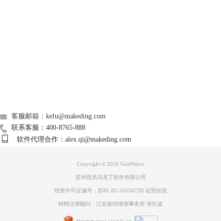
好了，本期关于如何用GoldWave改变歌曲节奏的教程就到这里。如果你
觉得这个教程对你有所帮助，也可以分享给你的小伙伴们哦。
Support
About
广告联盟
联系我们
客服邮箱：kefu@makeding.com
联系客服：400-8765-888
软件代理合作：alex.qi@makeding.com
Copyright © 2026
GoldWave
苏州思杰马克丁软件有限公司
经营许可证编号：苏B1.B2-20150228
|
证照信息
特聘法律顾问：江苏政纬律师事务所 宋红波