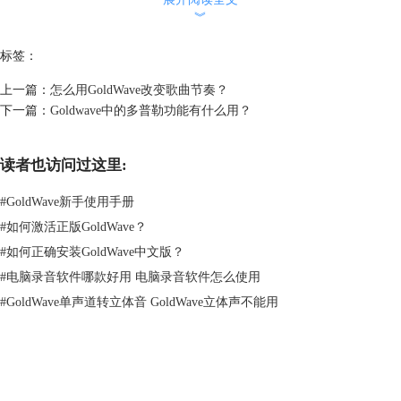
︾
标签：
上一篇：
怎么用GoldWave改变歌曲节奏？
下一篇：
Goldwave中的多普勒功能有什么用？
读者也访问过这里:
#
GoldWave新手使用手册
#
如何激活正版GoldWave？
#
如何正确安装GoldWave中文版？
#
电脑录音软件哪款好用 电脑录音软件怎么使用
#
GoldWave单声道转立体音 GoldWave立体声不能用
图片2：文件类型
4.然后，在“目的地”选项卡中，选择文件保存的位置。然后点击“开始”，
GoldWave就会对音频文件进行处理，等待片刻就可以了。除了批量转换
GoldWave
格式外，还能
用GoldWave改变音乐节奏
，感兴趣的小伙伴可以看看。