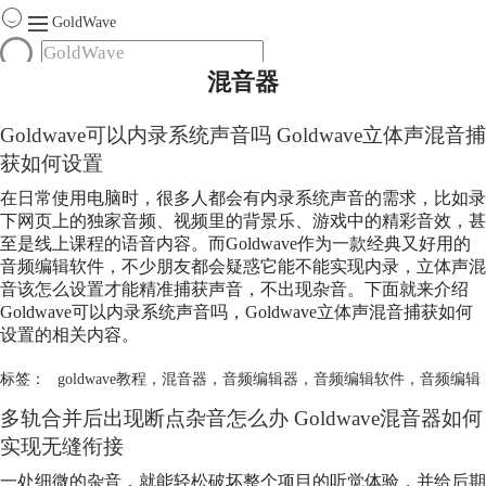
GoldWave
混音器
首页
产品
Goldwave可以内录系统声音吗 Goldwave立体声混音捕
服务
获如何设置
下载
在日常使用电脑时，很多人都会有内录系统声音的需求，比如录
下网页上的独家音频、视频里的背景乐、游戏中的精彩音效，甚
购买
至是线上课程的语音内容。而Goldwave作为一款经典又好用的
音频编辑软件，不少朋友都会疑惑它能不能实现内录，立体声混
音该怎么设置才能精准捕获声音，不出现杂音。下面就来介绍
Goldwave可以内录系统声音吗，Goldwave立体声混音捕获如何
设置的相关内容。
标签：
goldwave教程
，
混音器
，
音频编辑器
，
音频编辑软件
，
音频编辑
多轨合并后出现断点杂音怎么办 Goldwave
混音器
如何
实现无缝衔接
一处细微的杂音，就能轻松破坏整个项目的听觉体验，并给后期