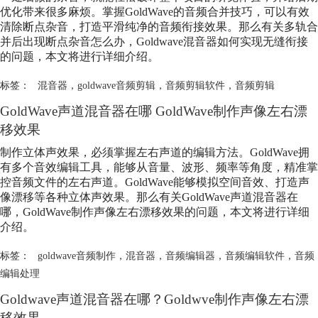
优化带来很多麻烦。掌握GoldWave的音频合并技巧，可以有效
清除断点杂音，打造平滑纯净的音频衔接效果。那么有关多轨合
并后出现断点杂音怎么办，Goldwave
混音器
如何实现无缝衔接
的问题，本文将进行详细介绍。
标签：
混音器
，
goldwave音频剪辑
，
音频剪辑软件
，
音频剪辑
GoldWave声道
混音器
在哪 GoldWave制作声像左右漂
移效果
制作立体声效果，必须掌握左右声道的编辑方法。GoldWave拥
有多个音效编辑工具，能够从音量、波形、频率等角度，精准掌
控音频文件的左右声道。GoldWave能够模拟空间音效、打造声
像漂移等各种立体声效果。那么有关GoldWave声道
混音器
在
哪，GoldWave制作声像左右漂移效果的问题，本文将进行详细
介绍。
标签：
goldwave音频制作
，
混音器
，
音频编辑器
，
音频编辑软件
，
音频
编辑处理
Goldwave声道
混音器
在哪？Goldwve制作声像左右漂
移效果