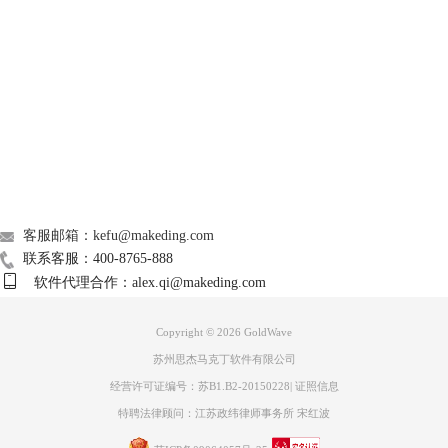
Support
About
广告联盟
联系我们
图3 风云音频处理大师
客服邮箱：kefu@makeding.com
联系客服：400-8765-888
3、Goldwave
软件代理合作：alex.qi@makeding.com
Goldwave是一款相关功能非常强大音频智能化编辑工具，可以随时对自
己喜欢的任何一种格式的视频音乐进行提取，而且支持目前市场上任意一
种音频格式来进行保存。软件小巧，操作简单，可将多个和单个音频进行
Copyright © 2026
GoldWave
任意提取，一键操作即可实现专业效果，功能非常强大，最大程序的保留
苏州思杰马克丁软件有限公司
截取视频中的
音频效果
，并可以根据需要增添效果，在细节上可以完美处
经营许可证编号：苏B1.B2-20150228
|
证照信息
理音频。这是一款小编极力推荐的软件，下面小编也会使用这款软件来演
特聘法律顾问：江苏政纬律师事务所 宋红波
示一下怎么可以截取视频中的音频。