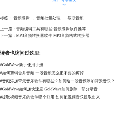
︾
标签：
音频编辑
，
音频批量处理
，
截取音频
上一篇：
音频编辑工具有哪些 音频编辑软件推荐
下一篇：
MP3音频转换器软件 MP3音频格式转换器
读者也访问过这里:
#
GoldWave新手使用手册
#
如何剪辑合并音频 一段音频怎么把不要的剪掉
图2 Abelssoft MusicExtractor
#
音频添加背景音乐软件有哪些？如何给一段音频添加背景音乐？
#
GoldWave如何加快速度 GoldWave如何删除一部分录音
2、风云音频处理大师
这款音频工具软件可将视频中的音频提取出来后，进行音频格式转换，而
#
提取视频音乐的软件哪个好用 如何把视频音乐提取出来
且还添加了音频剪切、合并、变调等剪辑效果。该软件还具有一键批量处
理的功能，是一个功能实用的高效音频工具软件。
GoldWave